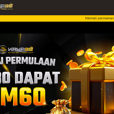
Nikmati permainan tan