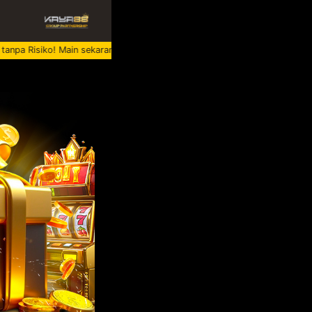
pa Risiko! Main sekarang di KAYA88 dan dapatkan RM50 PERCUMA setiap h