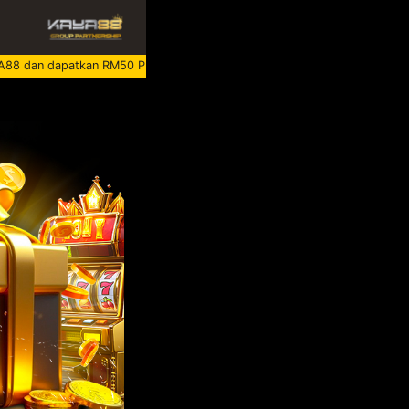
 dan dapatkan RM50 PERCUMA setiap hari untuk game pilihan: Tajaan Kha