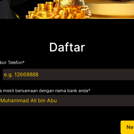
Daftar
or Telefon*
 mesti bersamaan dengan nama bank anda*
Ne