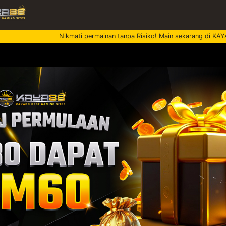
Nikmati permainan tanpa Risiko! Main sekarang di KAYA88